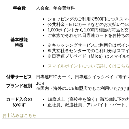
年会費
入会金、年会費無料
ショッピングのご利用で500円につきス
公共料金・ETCカードなどのお支払いで5
1,000ポイントから1,000円相当の商品と
ご家族でそれぞれ日専連カードをお持ち
基本機能
特徴
※キャッシングサービスご利用分はポイ
※共立社各センターでのご利用分はスマ
※日専連プリペイド（Miica）はスマイ
スマイルポイントについて
詳しくはこち
付帯サービス
日専連ETCカード、日専連クイックペイ（電子
JCB
ブランド種別
※国内・海外のJCB加盟店でもご利用いただけ
カード入会の
18歳以上（高校生を除く）満75歳以下
めやす
正社員、派遣社員、アルバイト・パート
お申込みはこちら