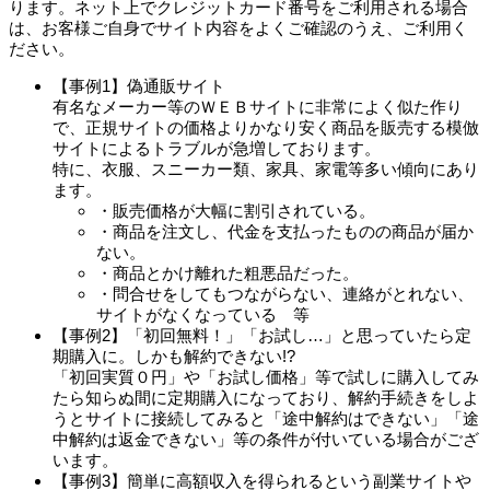
ります。ネット上でクレジットカード番号をご利用される場合
は、お客様ご自身でサイト内容をよくご確認のうえ、ご利用く
ださい。
【事例1】偽通販サイト
有名なメーカー等のＷＥＢサイトに非常によく似た作り
で、正規サイトの価格よりかなり安く商品を販売する模倣
サイトによるトラブルが急増しております。
特に、衣服、スニーカー類、家具、家電等多い傾向にあり
ます。
・販売価格が大幅に割引されている。
・商品を注文し、代金を支払ったものの商品が届か
ない。
・商品とかけ離れた粗悪品だった。
・問合せをしてもつながらない、連絡がとれない、
サイトがなくなっている 等
【事例2】「初回無料！」「お試し…」と思っていたら定
期購入に。しかも解約できない!?
「初回実質０円」や「お試し価格」等で試しに購入してみ
たら知らぬ間に定期購入になっており、解約手続きをしよ
うとサイトに接続してみると「途中解約はできない」「途
中解約は返金できない」等の条件が付いている場合がござ
います。
【事例3】簡単に高額収入を得られるという副業サイトや