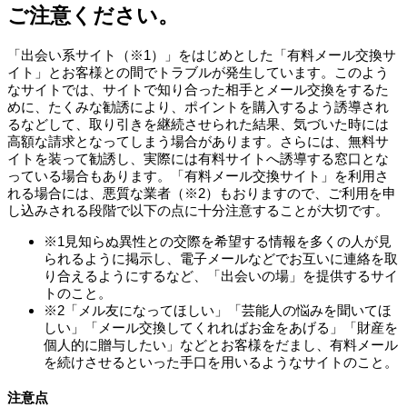
ご注意ください。
「出会い系サイト（
※1
）」をはじめとした「有料メール交換サ
イト」とお客様との間でトラブルが発生しています。このよう
なサイトでは、サイトで知り合った相手とメール交換をするた
めに、たくみな勧誘により、ポイントを購入するよう誘導され
るなどして、取り引きを継続させられた結果、気づいた時には
高額な請求となってしまう場合があります。さらには、無料サ
イトを装って勧誘し、実際には有料サイトへ誘導する窓口とな
っている場合もあります。「有料メール交換サイト」を利用さ
れる場合には、悪質な業者（
※2
）もおりますので、ご利用を申
し込みされる段階で以下の点に十分注意することが大切です。
※1
見知らぬ異性との交際を希望する情報を多くの人が見
られるように掲示し、電子メールなどでお互いに連絡を取
り合えるようにするなど、「出会いの場」を提供するサイ
トのこと。
※2
「メル友になってほしい」「芸能人の悩みを聞いてほ
しい」「メール交換してくれればお金をあげる」「財産を
個人的に贈与したい」などとお客様をだまし、有料メール
を続けさせるといった手口を用いるようなサイトのこと。
注意点