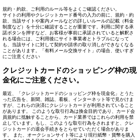
規約・約款、ご利用のルール等をよくご確認ください。
サイトの利用やクレジットカード番号の入力の前に、規約・約
款、当該サイトや案内メールなどの詳しいルールの記載（料金
制度など）を十分に確認することが重要です。利用に関する承
諾ボタンを押すなど、お客様が事前に承諾されていると解釈さ
れる場合には、ご利用後にサイト事業者とトラブルになって
も、当該サイトに対して契約や請求の取り消しができなくなる
ことがあります。「有料メール交換サイト」の場合、使いすぎ
にご注意ください
クレジットカードのショッピング枠の現
金化にご注意ください。
最近、「クレジットカードのショッピング枠を現金化」とうた
った広告を、新聞、雑誌、看板、インターネット等で見かけま
すが、これらの決済にクレジットカードが利用されていること
があります。 このような取引行為は換金目的であり、カード会
員規約に抵触することから、カード業界ではこれらの利用を禁
止しています。もし、このような取引行為をされますと、クレ
ジットカードの退会手続きをとらせていただく場合がありま
す。 また、オークションサイト等により現行紙幣・貨幣を購入