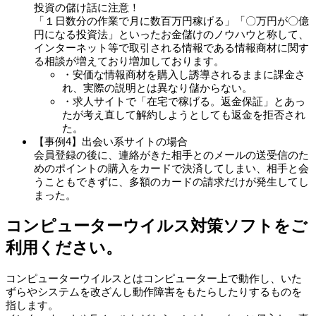
投資の儲け話に注意！
「１日数分の作業で月に数百万円稼げる」「〇万円が〇億
円になる投資法」といったお金儲けのノウハウと称して、
インターネット等で取引される情報である情報商材に関す
る相談が増えており増加しております。
・安価な情報商材を購入し誘導されるままに課金さ
れ、実際の説明とは異なり儲からない。
・求人サイトで「在宅で稼げる。返金保証」とあっ
たが考え直して解約しようとしても返金を拒否され
た。
【事例4】出会い系サイトの場合
会員登録の後に、連絡がきた相手とのメールの送受信のた
めのポイントの購入をカードで決済してしまい、相手と会
うこともできずに、多額のカードの請求だけが発生してし
まった。
コンピューターウイルス対策ソフトをご
利用ください。
コンピューターウイルスとはコンピューター上で動作し、いた
ずらやシステムを改ざんし動作障害をもたらしたりするものを
指します。