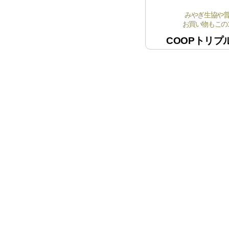
みやぎ生協や
お買い物もこの1
COOPトリプ