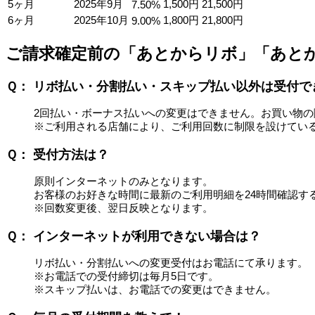
5ヶ月
2025年
9月
1,500円
21,500円
7.50%
6ヶ月
2025年
10月
1,800円
21,800円
9.00%
ご請求確定前の「あとからリボ」
「あと
Ｑ： リボ払い・分割払い・スキップ払い以外は受付で
2回払い・ボーナス払いへの変更はできません。お買い物
※ご利用される店舗により、ご利用回数に制限を設けてい
Ｑ： 受付方法は？
原則インターネットのみとなります。
お客様のお好きな時間に最新のご利用明細を24時間確認す
※回数変更後、翌日反映となります。
Ｑ： インターネットが利用できない場合は？
リボ払い・分割払いへの変更受付はお電話にて承ります。
※お電話での受付締切は毎月5日です。
※スキップ払いは、お電話での変更はできません。