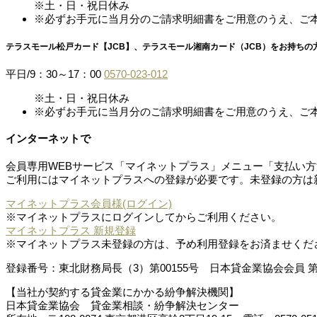
※土・日・祝日休み
※必ずお手元に当月分のご請求明細書をご用意のうえ、ご
テラスモール松戸カード【JCB】、テラスモール湘南カード（JCB）をお持ちの
平日/9：30～17：00
0570-023-012
※土・日・祝日休み
※必ずお手元に当月分のご請求明細書をご用意のうえ、ご
インターネットで
会員専用WEBサービス「マイネットプラス」メニュー「支払い
ご利用にはマイネットプラスへの登録が必要です。未登録の方は新
マイネットプラス会員様(ログイン)
※マイネットプラスにログインしてからご利用ください。
マイネットプラス 新規登録
※マイネットプラス未登録の方は、予め利用登録をお済ませくだ
登録番号：
東北財務局長（3）第00155号
日本貸金業協会会員 第0
【当社が契約する貸金業にかかる紛争解決機関】
日本貸金業協会 貸金業相談・紛争解決センター