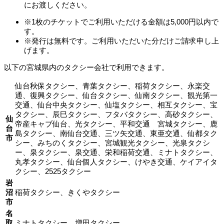
にお渡しください。
※1枚のチケットでご利用いただける金額は5,000円以内で
す。
※発行は無料です。ご利用いただいた分だけご請求申し上
げます。
以下の宮城県内のタクシー会社で利用できます。
仙台秋保タクシー、青葉タクシー、稲荷タクシー、永楽交
通、復興タクシー、仙台タクシー、仙南タクシー、観光第一
交通、仙台中央タクシー、仙塩タクシー、相互タクシー、宝
タクシー、辰巳タクシー、フタバタクシー、高砂タクシー、
仙
帝産キャブ仙台、光タクシー、平和交通 宮城タクシー、鹿
台
島タクシー、南仙台交通、三ツ矢交通、東亜交通、仙都タク
市
シー、みちのくタクシー、宮城観光タクシー、光泉タクシ
ー、泉タクシー、泉交通、栄和稲荷交通、ミナトタクシー、
丸孝タクシー、仙台個人タクシー、けやき交通、ケイアイタ
クシー、2525タクシー
岩
沼
稲荷タクシー、きくやタクシー
市
名
取
ミナトタクシー、増田タクシー