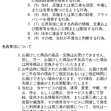
の知的財産権を侵害する行為。
（5）当社、店舗または第三者を誹謗、中傷し
または名誉を傷つけるような行為。
（6）当社、店舗または第三者の財産、プライ
バシーを侵害する行為。
（7）公序良俗に反する内容の情報、文書およ
び図形等を他人に公開または配信する行為。
（8）法令に違反する行為。
（9）その他、当社が不適当と判断する行為。
免責事項について
お届けした商品の返品・交換はお受けできません。
但し、万一、お届けした商品が不良品であった場合
は同等商品と交換させていただきます。
お申込時に指定されたお届け日当日に、お届け先様
がご不在等の理由でご指定日あるいはご指定時間に
お届けできない場合があります。その場合、お届け
先様とご連絡がとれ次第配達いたします。
当社は、当サービスの提供、遅滞、変更、中断、中
止、停止、もしくは廃止、当サービスを通じて登
録、提供される情報等の消失、または第三者による
改竄や漏洩等、その他等当サービスに関連して発生
した利用者または第三者の損害について、当社は一