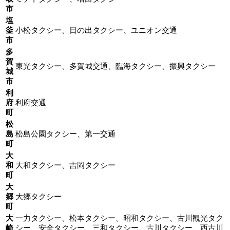
市
塩
釜
小松タクシー、日の出タクシー、ユニオン交通
市
多
賀
東光タクシー、多賀城交通、臨海タクシー、振興タクシー
城
市
利
府
利府交通
町
松
島
松島公園タクシー、第一交通
町
大
和
大和タクシー、吉岡タクシー
町
大
郷
大郷タクシー
町
大
一力タクシー、松本タクシー、昭和タクシー、古川観光タク
崎
シー、安全タクシー、三和タクシー、古川タクシー、西古川