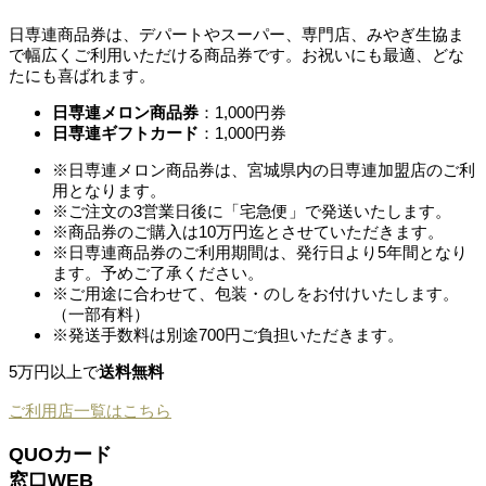
日専連商品券は、デパートやスーパー、専門店、みやぎ生協ま
で幅広くご利用いただける商品券です。お祝いにも最適、どな
たにも喜ばれます。
日専連メロン商品券
：1,000円券
日専連ギフトカード
：1,000円券
※日専連メロン商品券は、宮城県内の日専連加盟店のご利
用となります。
※ご注文の3営業日後に「宅急便」で発送いたします。
※商品券のご購入は10万円迄とさせていただきます。
※日専連商品券のご利用期間は、発行日より5年間となり
ます。予めご了承ください。
※ご用途に合わせて、包装・のしをお付けいたします。
（一部有料）
※発送手数料は別途700円ご負担いただきます。
5万円以上で
送料無料
ご利用店一覧はこちら
QUOカード
窓口
WEB