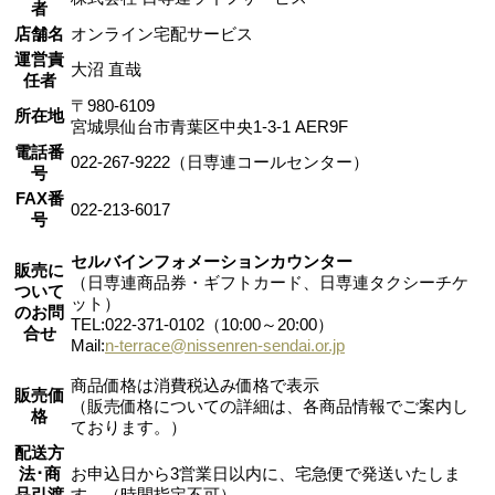
者
店舗名
オンライン宅配サービス
運営責
大沼 直哉
任者
〒980-6109
所在地
宮城県仙台市青葉区中央1-3-1 AER9F
電話番
022-267-9222（日専連コールセンター）
号
FAX番
022-213-6017
号
セルバインフォメーションカウンター
販売に
（日専連商品券・ギフトカード、日専連タクシーチケ
ついて
ット）
のお問
TEL:022-371-0102（10:00～20:00）
合せ
Mail:
n-terrace@nissenren-sendai.or.jp
商品価格は消費税込み価格で表示
販売価
（販売価格についての詳細は、各商品情報でご案内し
格
ております。）
配送方
法･商
お申込日から3営業日以内に、宅急便で発送いたしま
品引渡
す。（時間指定不可）