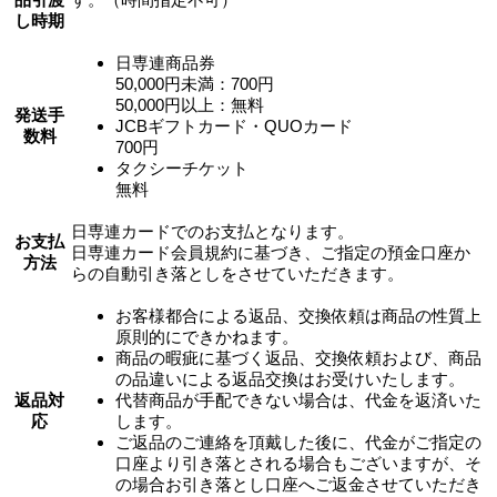
し時期
日専連商品券
50,000円未満：700円
50,000円以上：無料
発送手
JCBギフトカード・QUOカード
数料
700円
タクシーチケット
無料
日専連カードでのお支払となります。
お支払
日専連カード会員規約に基づき、ご指定の預金口座か
方法
らの自動引き落としをさせていただきます。
お客様都合による返品、交換依頼は商品の性質上
原則的にできかねます。
商品の暇疵に基づく返品、交換依頼および、商品
の品違いによる返品交換はお受けいたします。
返品対
代替商品が手配できない場合は、代金を返済いた
応
します。
ご返品のご連絡を頂戴した後に、代金がご指定の
口座より引き落とされる場合もございますが、そ
の場合お引き落とし口座へご返金させていただき