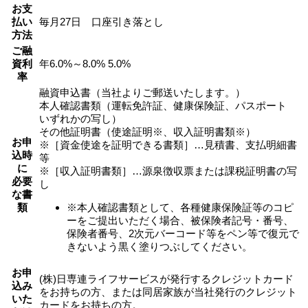
お支
払い
毎月27日 口座引き落とし
方法
ご融
資利
年6.0%～8.0%
5.0%
率
融資申込書（当社よりご郵送いたします。）
本人確認書類（運転免許証、健康保険証、パスポート
いずれかの写し）
その他証明書（使途証明※、収入証明書類※）
お申
※［資金使途を証明できる書類］…見積書、支払明細書
込時
等
に
※［収入証明書類］…源泉徴収票または課税証明書の写
必要
し
な書
類
※本人確認書類として、各種健康保険証等のコピ
ーをご提出いただく場合、被保険者記号・番号、
保険者番号、2次元バーコード等をペン等で復元で
きないよう黒く塗りつぶしてください。
お申
(株)日専連ライフサービスが発行するクレジットカード
込み
をお持ちの方、または同居家族が当社発行のクレジット
いた
カードをお持ちの方。