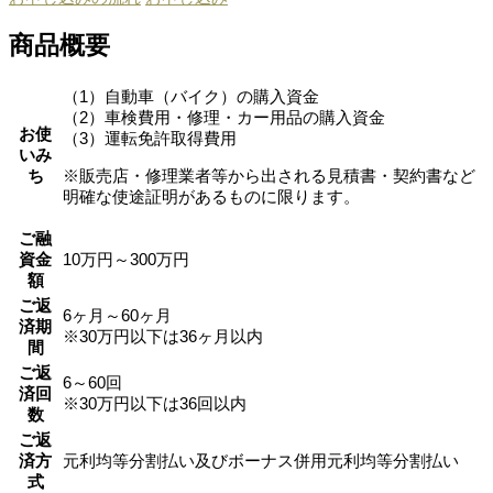
商品概要
（1）自動車（バイク）の購入資金
（2）車検費用・修理・カー用品の購入資金
お使
（3）運転免許取得費用
いみ
ち
※販売店・修理業者等から出される見積書・契約書など
明確な使途証明があるものに限ります。
ご融
資金
10万円～300万円
額
ご返
6ヶ月～60ヶ月
済期
※30万円以下は36ヶ月以内
間
ご返
6～60回
済回
※30万円以下は36回以内
数
ご返
済方
元利均等分割払い及びボーナス併用元利均等分割払い
式