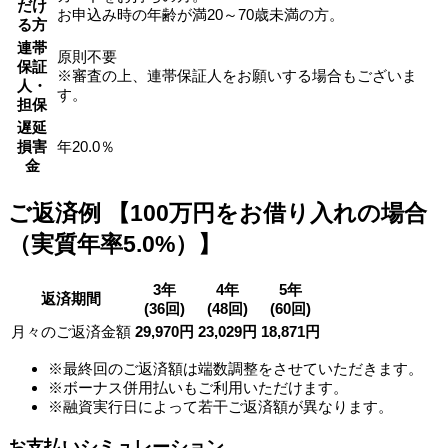
だけ
お申込み時の年齢が満20～70歳未満の方。
る方
連帯
原則不要
保証
※審査の上、連帯保証人をお願いする場合もございま
人・
す。
担保
遅延
損害
年20.0％
金
ご返済例 【100万円をお借り入れの場合
（実質年率5.0%）
】
3年
4年
5年
返済期間
(36回)
(48回)
(60回)
月々のご返済金額
29,970円
23,029円
18,871円
※最終回のご返済額は端数調整をさせていただきます。
※ボーナス併用払いもご利用いただけます。
※融資実行日によって若干ご返済額が異なります。
お支払いシミュレーション