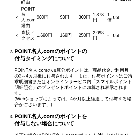
経由
POINT
名
1,378
1
980円
98円
300円
×
0pt
人.com
円
倍
経由
直接ア
2,098
1,680円
168円
250円
×
-
0pt
円
クセス
POINT名人.comのポイントの
付与タイミングについて
POINT名人.comの加算分ポイントは、商品代金ご利用月
の2～4ヵ月後に付与されます。また、付与ポイントはご請
求明細書またはオンラインサービス内「スマイルポイント
明細照会」のプレゼントポイントに加算され表示されま
す。
(Webショップによっては、4か月以上経過して付与する場
合がございます。)
POINT名人.comのポイントを
付与しない場合について