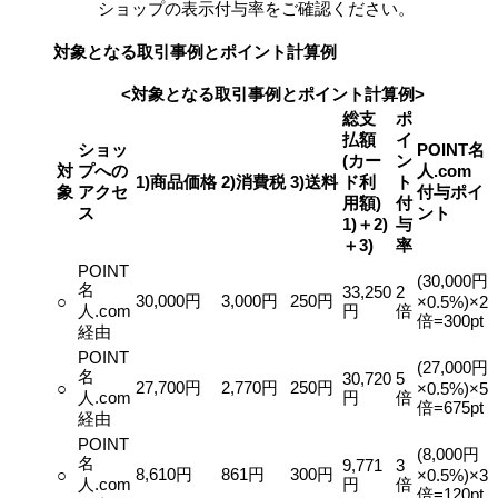
ショップの表示付与率をご確認ください。
対象となる取引事例とポイント計算例
<対象となる取引事例とポイント計算例>
総支
ポ
払額
イ
ショッ
POINT名
(カー
ン
対
プへの
人.com
1)商品価格
2)消費税
3)送料
ド利
ト
象
アクセ
付与ポイ
用額)
付
ス
ント
1)＋2)
与
＋3)
率
POINT
(30,000円
名
33,250
2
30,000円
3,000円
250円
○
×0.5%)×2
人.com
円
倍
倍=300pt
経由
POINT
(27,000円
名
30,720
5
27,700円
2,770円
250円
○
×0.5%)×5
人.com
円
倍
倍=675pt
経由
POINT
(8,000円
名
9,771
3
8,610円
861円
300円
○
×0.5%)×3
人.com
円
倍
倍=120pt