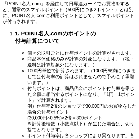
「POINT名人.com」を経由して日専連カードでお買物をする
と、通常のスマイルポイント（500円につき2ポイント）とは別
に、POINT名人.comご利用ポイントとして、スマイルポイント
が付与されます。
1. POINT名人.comのポイントの
付与計算について
個々の取引ごとに付与ポイントの計算がされます。
商品本体価格のみが計算の対象になります。（税・
送料は計算対象外になります。）
1000円単位で計算されます。（1000円未満につきま
しては付与率の計算はされませんので予めご了承願
います。）
付与ポイントは、商品代金にポイント付与率を乗じ
た金額に相当するポイントになり、「1円＝1ポイン
ト」で計算されます。
例）付与率2倍のショップで30,000円のお買物をした
場合の付与ポイント
(30,000円×0.5%)×2倍＝300ポイント
※計算後端数（小数点以下）が生じた場合は、切り
捨てとなります。
ポイント付与率は各ショップにより異なります。各