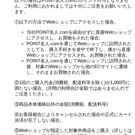
以下の場合はPOINT名人.comのポイント付与となりませ
ん。ご利用におかれましては十分にご注意をお願いいたし
ます。
①以下の方法でWebショップにアクセスした場合。
当社POINT名人.comを経由せずに直接Webショップ
にアクセスし、お買物をされた場合。
POINT名人.comを通じてWebショップに訪問された
としても、購入手続きを途中で終了し、後から直接
Webショップにアクセスされ、お買物された場合。
POINT名人.comを通じてWebショップに訪問された
後、対象のWebショップから他のECサイトに遷移
し、そのままお買物された場合。
②1回のご購入代金(消費税、配送料等を除く)が1,000円に
満たない場合。(月間の利用合計金額ではありませんので
ご注意ください。)
③商品本体価格以外の金額(消費税、配送料等)
④お客様都合によりキャンセルされた場合や正式にカード
決済が完了しない場合。
⑤Webショップが指定した対象外商品をご購入（詳しくは